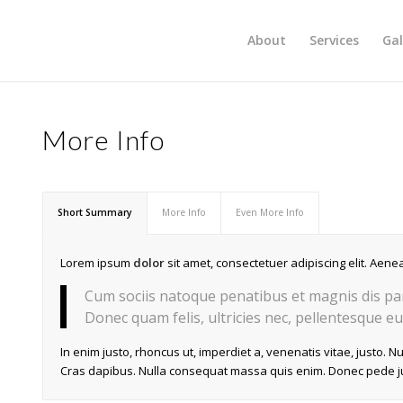
About
Services
Gal
More Info
Short Summary
More Info
Even More Info
Lorem ipsum
dolor
sit amet, consectetuer adipiscing elit. Ae
Cum sociis natoque penatibus et magnis dis par
Donec quam felis, ultricies nec, pellentesque eu
In enim justo, rhoncus ut, imperdiet a, venenatis vitae, justo. N
Cras dapibus. Nulla consequat massa quis enim. Donec pede justo